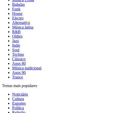
Baladas
Funk
House
Electro
Alternativo
Música latina
R&B
Oldies
Jazz
Indie
Soul
Techno
Clássico
Anos 80
Música tradicional
Anos 90
Trance
Temas mais populares
Noticiário
Cultura
Esportes
Política
Religião