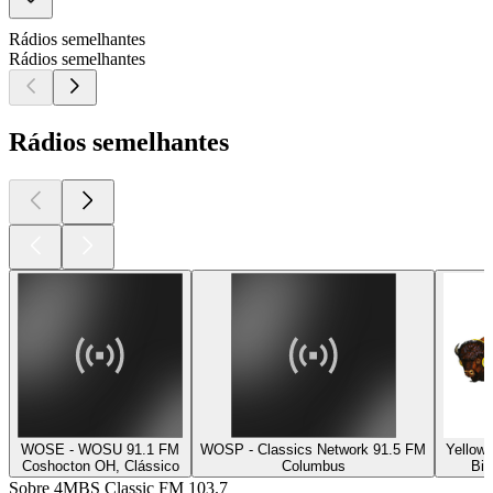
Rádios semelhantes
Rádios semelhantes
Rádios semelhantes
WOSE - WOSU 91.1 FM
WOSP - Classics Network 91.5 FM
Yellows
Coshocton OH, Clássico
Columbus
Bil
Sobre 4MBS Classic FM 103.7