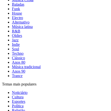
Baladas
Funk
House
Electro
Alternativo
Música latina
R&B
Oldies
Jazz
Indie
Soul
Techno
Clássico
Anos 80
Música tradicional
Anos 90
Trance
Temas mais populares
Noticiário
Cultura
Esportes
Política
Religião