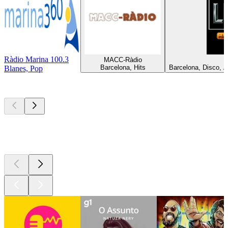
Ràdio Marina 100.3
MACC-Ràdio
R
Barcelona, Hits
Barcelona, Disco, A
Blanes, Pop
Podcasts de
topo
Podcasts de
topo
Podcasts de
topo