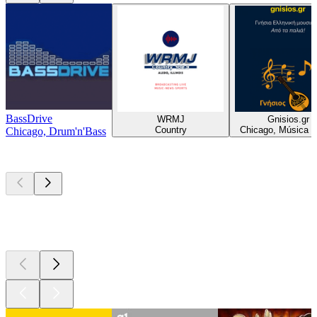
BassDrive
WRMJ
Gnisios.gr
Country
Chicago, Música 
Chicago, Drum'n'Bass
Podcasts de
topo
Podcasts de
topo
Podcasts de
topo