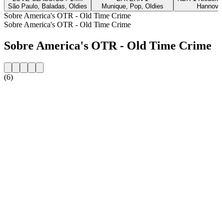
São Paulo, Baladas, Oldies
Munique, Pop, Oldies
Hannover
Sobre America's OTR - Old Time Crime
Sobre America's OTR - Old Time Crime
Sobre America's OTR - Old Time Crime
(6)
Website da estação