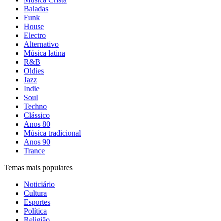
Baladas
Funk
House
Electro
Alternativo
Música latina
R&B
Oldies
Jazz
Indie
Soul
Techno
Clássico
Anos 80
Música tradicional
Anos 90
Trance
Temas mais populares
Noticiário
Cultura
Esportes
Política
Religião