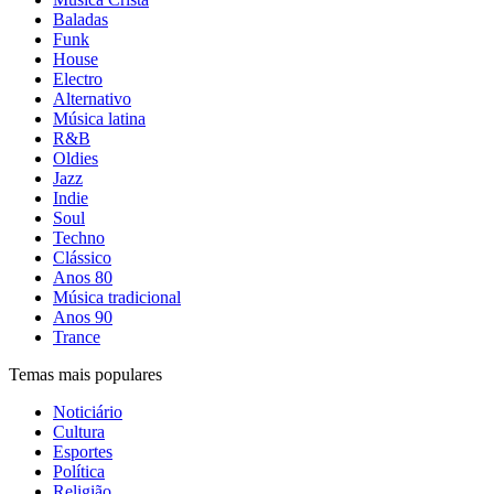
Baladas
Funk
House
Electro
Alternativo
Música latina
R&B
Oldies
Jazz
Indie
Soul
Techno
Clássico
Anos 80
Música tradicional
Anos 90
Trance
Temas mais populares
Noticiário
Cultura
Esportes
Política
Religião