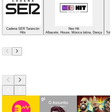
Cadena SER Tarancón
Neo Hit
Hits
Albacete, House, Música latina, Dança
Tol
Podcasts de
topo
Podcasts de
topo
Podcasts de
topo