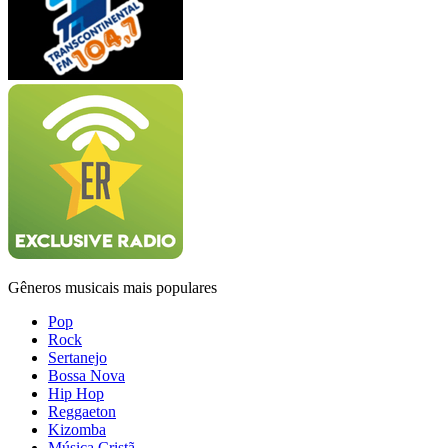
Gêneros musicais mais populares
Pop
Rock
Sertanejo
Bossa Nova
Hip Hop
Reggaeton
Kizomba
Música Cristã