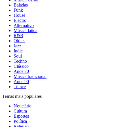
Baladas
Funk
House
Electro
Alternativo
Música latina
R&B
Oldies
Jazz
Indie
Soul
Techno
Clássico
Anos 80
Música tradicional
Anos 90
Trance
Temas mais populares
Noticiário
Cultura
Esportes
Política
Religião