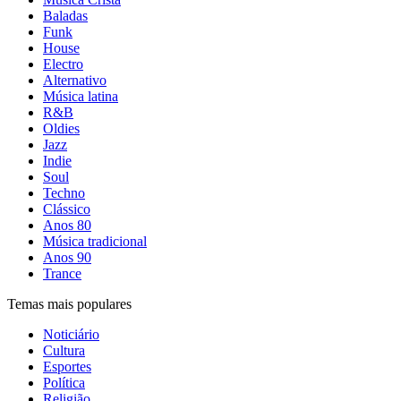
Baladas
Funk
House
Electro
Alternativo
Música latina
R&B
Oldies
Jazz
Indie
Soul
Techno
Clássico
Anos 80
Música tradicional
Anos 90
Trance
Temas mais populares
Noticiário
Cultura
Esportes
Política
Religião