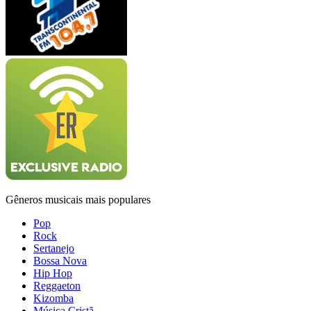
Gêneros musicais mais populares
Pop
Rock
Sertanejo
Bossa Nova
Hip Hop
Reggaeton
Kizomba
Música Cristã