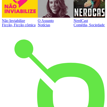
Não Inviabilize
O Assunto
NerdCast
Ficção, Ficção cómica
Notícias
Comédia, Sociedade e