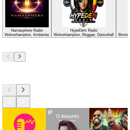
Namasphere Radio
HypeDem Radio
Wolverhampton, Ambiente
Wolverhampton, Reggae, Dancehall
Birmin
Podcasts de
topo
Podcasts de
topo
Podcasts de
topo