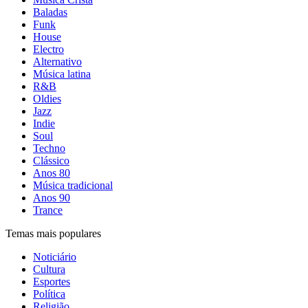
Baladas
Funk
House
Electro
Alternativo
Música latina
R&B
Oldies
Jazz
Indie
Soul
Techno
Clássico
Anos 80
Música tradicional
Anos 90
Trance
Temas mais populares
Noticiário
Cultura
Esportes
Política
Religião