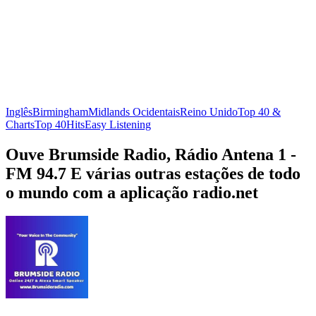
Inglês
Birmingham
Midlands Ocidentais
Reino Unido
Top 40 &
Charts
Top 40
Hits
Easy Listening
Ouve Brumside Radio, Rádio Antena 1 -
FM 94.7 E várias outras estações de todo
o mundo com a aplicação radio.net