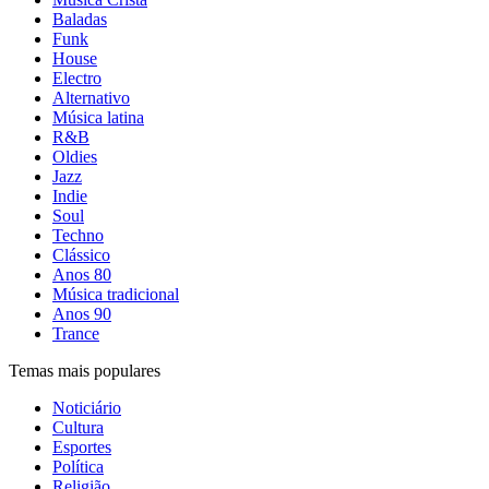
Baladas
Funk
House
Electro
Alternativo
Música latina
R&B
Oldies
Jazz
Indie
Soul
Techno
Clássico
Anos 80
Música tradicional
Anos 90
Trance
Temas mais populares
Noticiário
Cultura
Esportes
Política
Religião