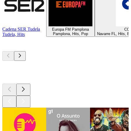
Cadena SER Tudela
Europa FM Pamplona
CO
Pamplona, Hits, Pop
Navarre FL, Hits, E
Tudela, Hits
Podcasts de
topo
Podcasts de
topo
Podcasts de
topo