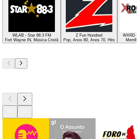
WLAB - Star 88.3 FM
Z Fun Hundred
WXRD - 
Fort Wayne IN, Música Cristã
Pop, Anos 80, Anos 70, Hits
Merrillv
Podcasts de
topo
Podcasts de
topo
Podcasts de
topo