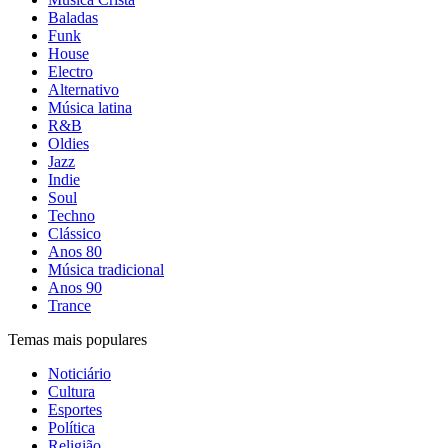
Baladas
Funk
House
Electro
Alternativo
Música latina
R&B
Oldies
Jazz
Indie
Soul
Techno
Clássico
Anos 80
Música tradicional
Anos 90
Trance
Temas mais populares
Noticiário
Cultura
Esportes
Política
Religião