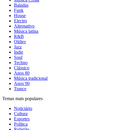
Baladas
Funk
House
Electro
Alternativo
Música latina
R&B
Oldies
Jazz
Indie
Soul
Techno
Clássico
Anos 80
Música tradicional
Anos 90
Trance
Temas mais populares
Noticiário
Cultura
Esportes
Política
Religião