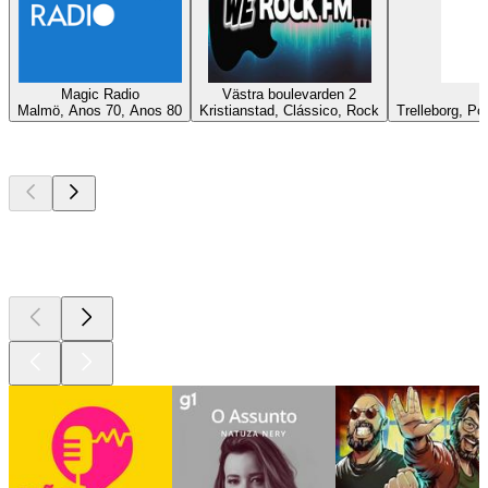
Magic Radio
Västra boulevarden 2
Malmö, Anos 70, Anos 80
Kristianstad, Clássico, Rock
Trelleborg, Po
Podcasts de
topo
Podcasts de
topo
Podcasts de
topo