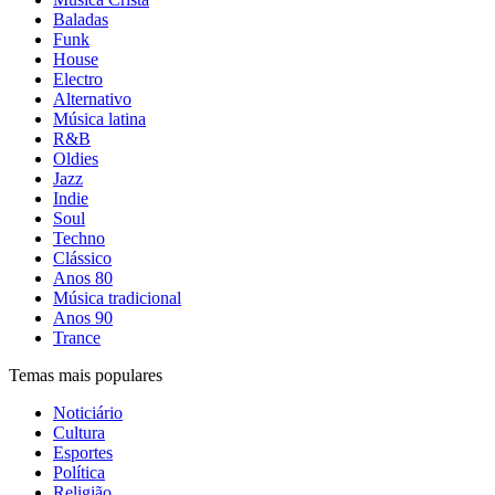
Baladas
Funk
House
Electro
Alternativo
Música latina
R&B
Oldies
Jazz
Indie
Soul
Techno
Clássico
Anos 80
Música tradicional
Anos 90
Trance
Temas mais populares
Noticiário
Cultura
Esportes
Política
Religião