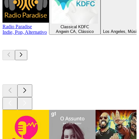
Radio Paradise
Classical KDFC
Angwin CA, Clássico
Los Angeles, Músic
Indie, Pop, Alternativo
Podcasts de
topo
Podcasts de
topo
Podcasts de
topo