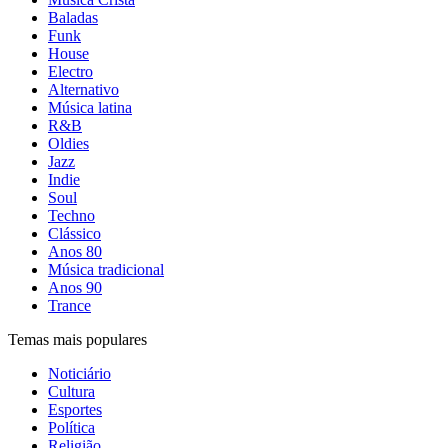
Baladas
Funk
House
Electro
Alternativo
Música latina
R&B
Oldies
Jazz
Indie
Soul
Techno
Clássico
Anos 80
Música tradicional
Anos 90
Trance
Temas mais populares
Noticiário
Cultura
Esportes
Política
Religião