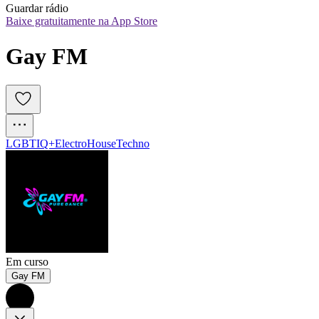
Guardar rádio
Baixe gratuitamente na App Store
Gay FM
LGBTIQ+
Electro
House
Techno
Em curso
Gay FM