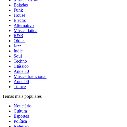
Baladas
Funk
House
Electro
Alternativo
Música latina
R&B
Oldies
Jazz
Indie
Soul
Techno
Clássico
Anos 80
Música tradicional
Anos 90
Trance
Temas mais populares
Noticiário
Cultura
Esportes
Política
Religião