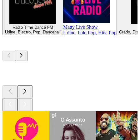
Matty Live Show
Radio Time Dance FM
Udine, Electro, Pop, Dancehall
Grado, Disc
Udine, Italo Pop, Hits, Pop
Podcasts de
topo
Podcasts de
topo
Podcasts de
topo