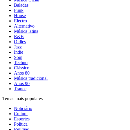
Baladas
Funk
House
Electro
Alternativo
Música latina
R&B
Oldies
Jazz
Indie
Soul
Techno
Clássico
Anos 80
Música tradicional
Anos 90
Trance
Temas mais populares
Noticiário
Cultura
Esportes
Política
Religião