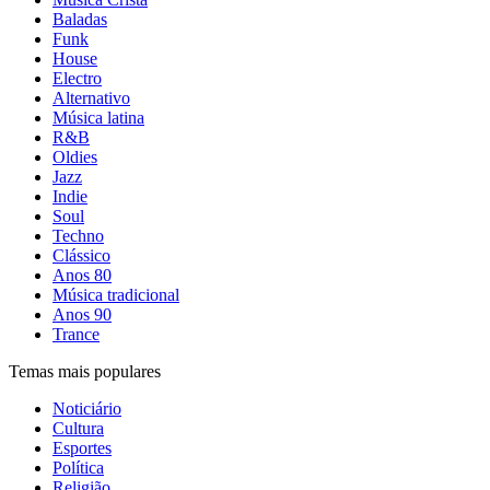
Baladas
Funk
House
Electro
Alternativo
Música latina
R&B
Oldies
Jazz
Indie
Soul
Techno
Clássico
Anos 80
Música tradicional
Anos 90
Trance
Temas mais populares
Noticiário
Cultura
Esportes
Política
Religião