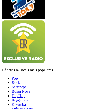
Gêneros musicais mais populares
Pop
Rock
Sertanejo
Bossa Nova
Hip Hop
Reggaeton
Kizomba
Música Cristã