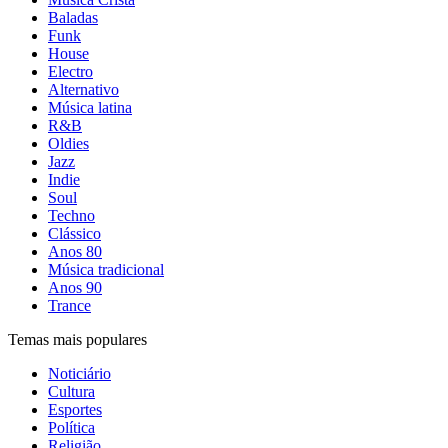
Baladas
Funk
House
Electro
Alternativo
Música latina
R&B
Oldies
Jazz
Indie
Soul
Techno
Clássico
Anos 80
Música tradicional
Anos 90
Trance
Temas mais populares
Noticiário
Cultura
Esportes
Política
Religião