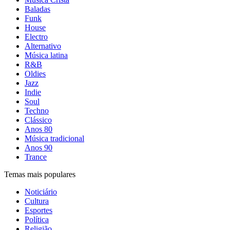
Baladas
Funk
House
Electro
Alternativo
Música latina
R&B
Oldies
Jazz
Indie
Soul
Techno
Clássico
Anos 80
Música tradicional
Anos 90
Trance
Temas mais populares
Noticiário
Cultura
Esportes
Política
Religião