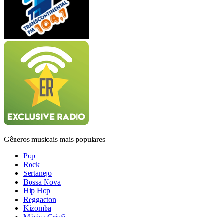
Gêneros musicais mais populares
Pop
Rock
Sertanejo
Bossa Nova
Hip Hop
Reggaeton
Kizomba
Música Cristã