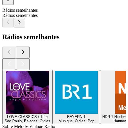
Rádios semelhantes
Rádios semelhantes
Rádios semelhantes
LOVE CLASSICS / 1.fm
BAYERN 1
NDR 1 Nieders
São Paulo, Baladas, Oldies
Munique, Oldies, Pop
Hannover
Sobre Melody Vintage Radio