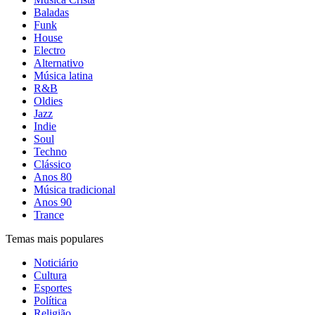
Baladas
Funk
House
Electro
Alternativo
Música latina
R&B
Oldies
Jazz
Indie
Soul
Techno
Clássico
Anos 80
Música tradicional
Anos 90
Trance
Temas mais populares
Noticiário
Cultura
Esportes
Política
Religião