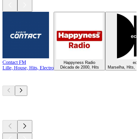
Contact FM
Happyness Radio
ec
Década de 2000, Hits
Marselha, Hits, 
Lille, House, Hits, Electro
Podcasts de
topo
Podcasts de
topo
Podcasts de
topo