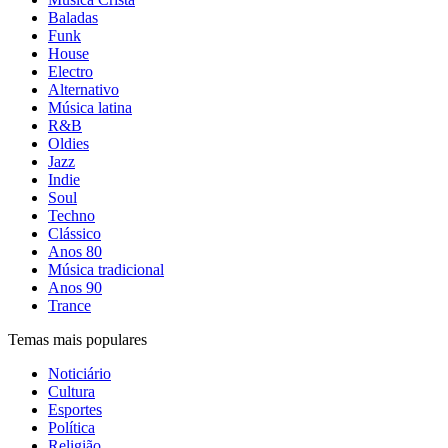
Baladas
Funk
House
Electro
Alternativo
Música latina
R&B
Oldies
Jazz
Indie
Soul
Techno
Clássico
Anos 80
Música tradicional
Anos 90
Trance
Temas mais populares
Noticiário
Cultura
Esportes
Política
Religião