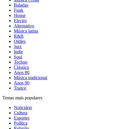
Baladas
Funk
House
Electro
Alternativo
Música latina
R&B
Oldies
Jazz
Indie
Soul
Techno
Clássico
Anos 80
Música tradicional
Anos 90
Trance
Temas mais populares
Noticiário
Cultura
Esportes
Política
Religião