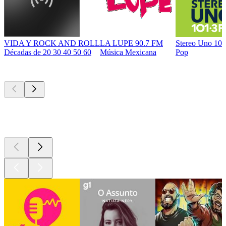
VIDA Y ROCK AND ROLL
LA LUPE 90.7 FM
Stereo Uno 10
Décadas de 20 30 40 50 60
Música Mexicana
Pop
Podcasts de
topo
Podcasts de
topo
Podcasts de
topo