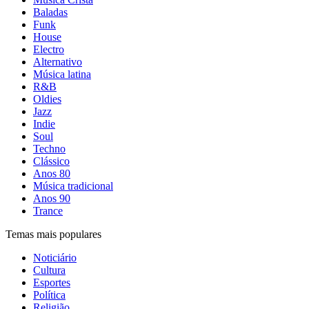
Baladas
Funk
House
Electro
Alternativo
Música latina
R&B
Oldies
Jazz
Indie
Soul
Techno
Clássico
Anos 80
Música tradicional
Anos 90
Trance
Temas mais populares
Noticiário
Cultura
Esportes
Política
Religião