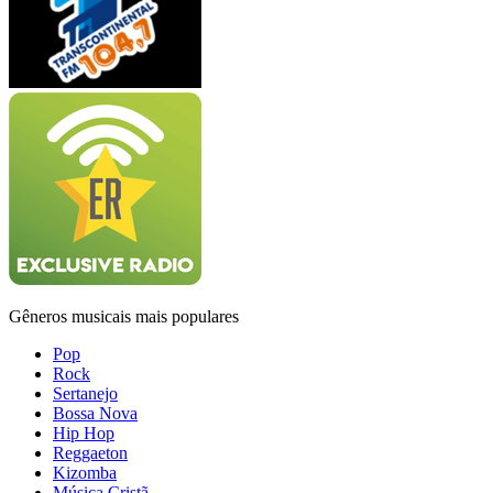
Gêneros musicais mais populares
Pop
Rock
Sertanejo
Bossa Nova
Hip Hop
Reggaeton
Kizomba
Música Cristã