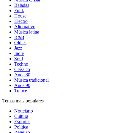
Baladas
Funk
House
Electro
Alternativo
Música latina
R&B
Oldies
Jazz
Indie
Soul
Techno
Clássico
Anos 80
Música tradicional
Anos 90
Trance
Temas mais populares
Noticiário
Cultura
Esportes
Política
Religião