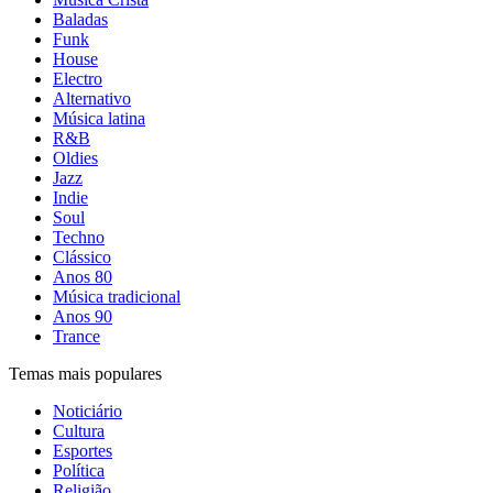
Baladas
Funk
House
Electro
Alternativo
Música latina
R&B
Oldies
Jazz
Indie
Soul
Techno
Clássico
Anos 80
Música tradicional
Anos 90
Trance
Temas mais populares
Noticiário
Cultura
Esportes
Política
Religião