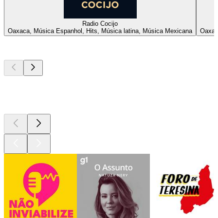
Radio Cocijo
Oaxaca, Música Espanhol, Hits, Música latina, Música Mexicana
Oaxac
Podcasts de
topo
Podcasts de
topo
Podcasts de
topo