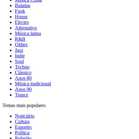
Baladas
Funk
House
Electro
Alternativo
Música latina
R&B
Oldies
Jazz
Indie
Soul
Techno
Clássico
Anos 80
Música tradicional
Anos 90
Trance
Temas mais populares
Noticiário
Cultura
Esportes
Política
Religião