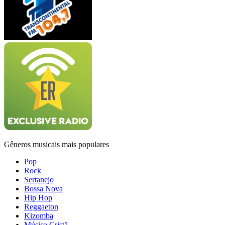
Gêneros musicais mais populares
Pop
Rock
Sertanejo
Bossa Nova
Hip Hop
Reggaeton
Kizomba
Música Cristã