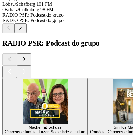
Löbau/Schafberg
101 FM
Oschatz/Collmberg
98 FM
RADIO PSR: Podcast do grupo
RADIO PSR: Podcast do grupo
RADIO PSR: Podcast do grupo
Macke mit Schuss
Sinnlos Mä
Crianças e família, Lazer, Sociedade e cultura
Comédia, Crianças e famí