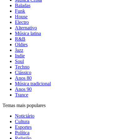
Baladas
Funk
House
Electro
Alternativo
Música latina
R&B
Oldies
Jazz
Indie
Soul
Techno
Clássico
Anos 80
Música tradicional
Anos 90
Trance
Temas mais populares
Noticiário
Cultura
Esportes
Política
Religião