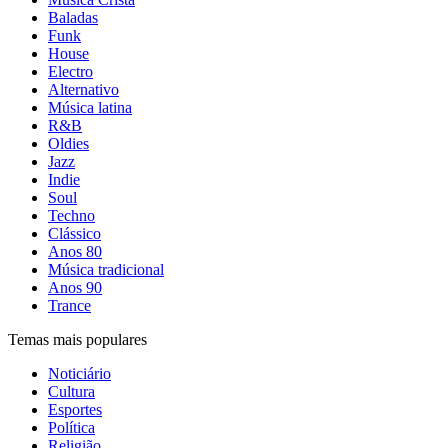
Baladas
Funk
House
Electro
Alternativo
Música latina
R&B
Oldies
Jazz
Indie
Soul
Techno
Clássico
Anos 80
Música tradicional
Anos 90
Trance
Temas mais populares
Noticiário
Cultura
Esportes
Política
Religião