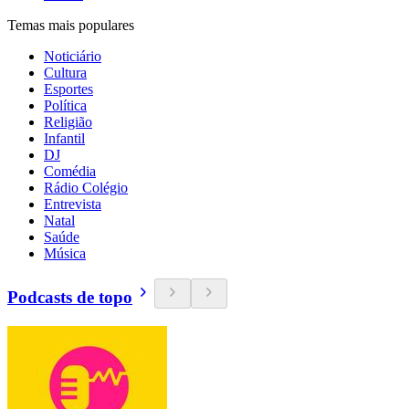
Temas mais populares
Noticiário
Cultura
Esportes
Política
Religião
Infantil
DJ
Comédia
Rádio Colégio
Entrevista
Natal
Saúde
Música
Podcasts de topo