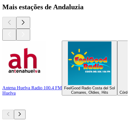
Mais estações de Andaluzia
Antena Huelva Radio 100.4 FM
FeelGood Radio Costa del Sol
Comares, Oldies, Hits
Córdob
Huelva
Podcasts de
topo
Podcasts de
topo