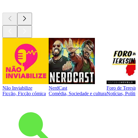
Podcasts de
topo
Não Inviabilize
NerdCast
Foro de Teresin
Ficção, Ficção cómica
Comédia, Sociedade e cultura
Notícias, Polític