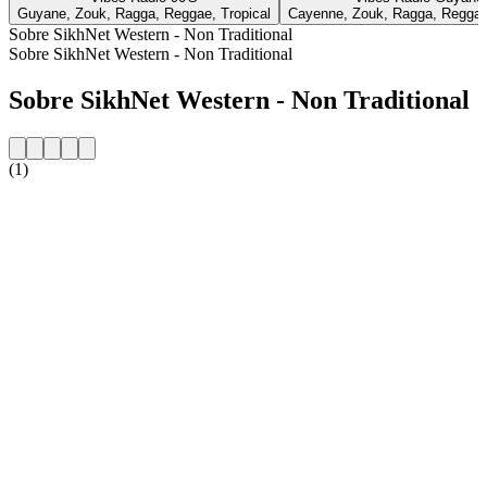
Guyane, Zouk, Ragga, Reggae, Tropical
Cayenne, Zouk, Ragga, Reggae
Sobre SikhNet Western - Non Traditional
Sobre SikhNet Western - Non Traditional
Sobre SikhNet Western - Non Traditional
(1)
Website da estação