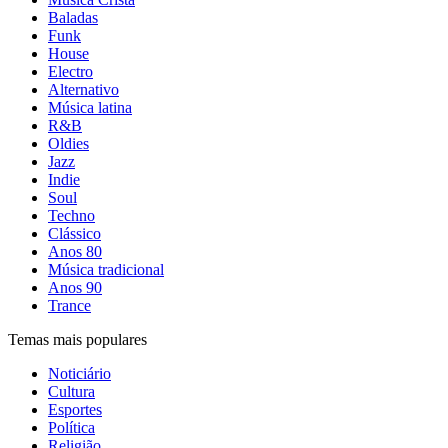
Baladas
Funk
House
Electro
Alternativo
Música latina
R&B
Oldies
Jazz
Indie
Soul
Techno
Clássico
Anos 80
Música tradicional
Anos 90
Trance
Temas mais populares
Noticiário
Cultura
Esportes
Política
Religião