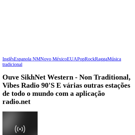
Inglês
Espanola NM
Novo México
EUA
Pop
Rock
Ragga
Música
tradicional
Ouve SikhNet Western - Non Traditional,
Vibes Radio 90'S E várias outras estações
de todo o mundo com a aplicação
radio.net