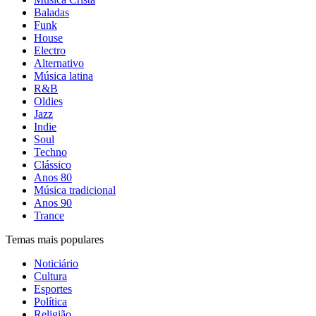
Baladas
Funk
House
Electro
Alternativo
Música latina
R&B
Oldies
Jazz
Indie
Soul
Techno
Clássico
Anos 80
Música tradicional
Anos 90
Trance
Temas mais populares
Noticiário
Cultura
Esportes
Política
Religião