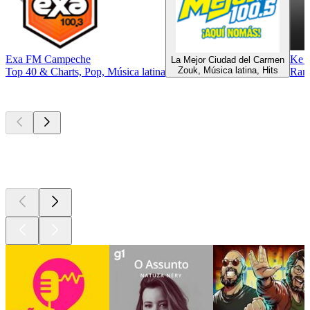
Exa FM Campeche
Ke 
La Mejor Ciudad del Carmen
Zouk, Música latina, Hits
Top 40 & Charts, Pop, Música latina
Ran
Podcasts de
topo
Podcasts de
topo
Podcasts de
topo