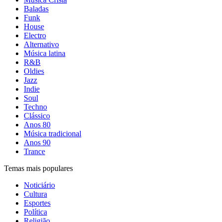
Baladas
Funk
House
Electro
Alternativo
Música latina
R&B
Oldies
Jazz
Indie
Soul
Techno
Clássico
Anos 80
Música tradicional
Anos 90
Trance
Temas mais populares
Noticiário
Cultura
Esportes
Política
Religião