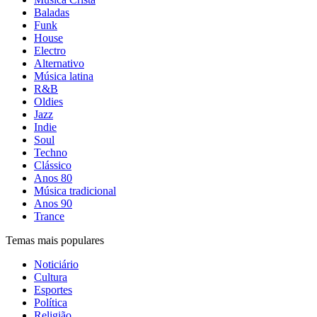
Baladas
Funk
House
Electro
Alternativo
Música latina
R&B
Oldies
Jazz
Indie
Soul
Techno
Clássico
Anos 80
Música tradicional
Anos 90
Trance
Temas mais populares
Noticiário
Cultura
Esportes
Política
Religião