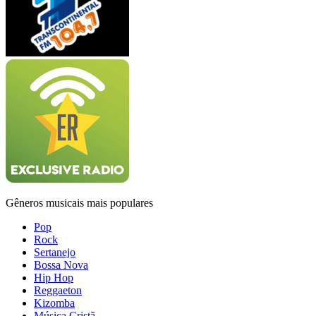
Gêneros musicais mais populares
Pop
Rock
Sertanejo
Bossa Nova
Hip Hop
Reggaeton
Kizomba
Música Cristã