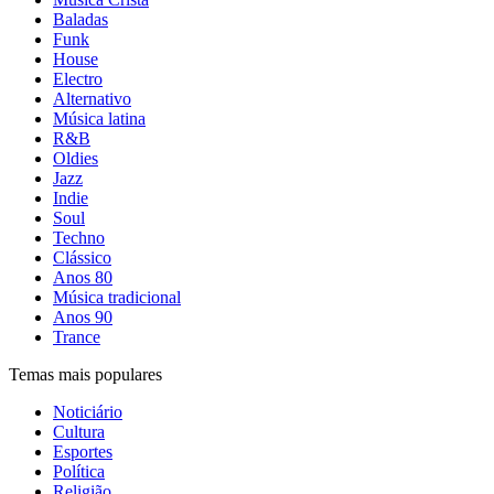
Baladas
Funk
House
Electro
Alternativo
Música latina
R&B
Oldies
Jazz
Indie
Soul
Techno
Clássico
Anos 80
Música tradicional
Anos 90
Trance
Temas mais populares
Noticiário
Cultura
Esportes
Política
Religião