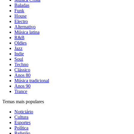
Baladas
Funk
House
Electro
Alternativo
Música latina
R&B
Oldies
Jazz
Indie
Soul
Techno
Clássico
Anos 80
Música tradicional
Anos 90
Trance
Temas mais populares
Noticiário
Cultura
Esportes
Política
Religião