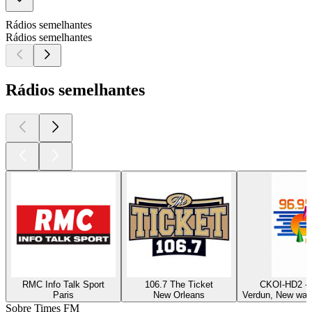
Rádios semelhantes
Rádios semelhantes
Rádios semelhantes
RMC Info Talk Sport
106.7 The Ticket
CKOI-HD2 - 
Paris
New Orleans
Verdun, New wave
Sobre Times FM