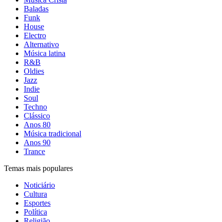
Baladas
Funk
House
Electro
Alternativo
Música latina
R&B
Oldies
Jazz
Indie
Soul
Techno
Clássico
Anos 80
Música tradicional
Anos 90
Trance
Temas mais populares
Noticiário
Cultura
Esportes
Política
Religião