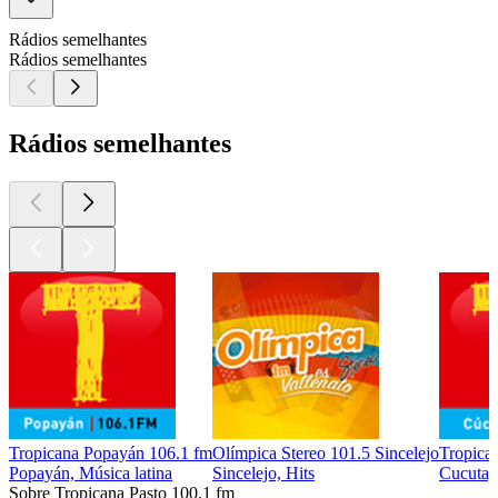
Rádios semelhantes
Rádios semelhantes
Rádios semelhantes
Tropicana Popayán 106.1 fm
Olímpica Stereo 101.5 Sincelejo
Tropica
Popayán, Música latina
Sincelejo, Hits
Cucuta, 
Sobre Tropicana Pasto 100.1 fm