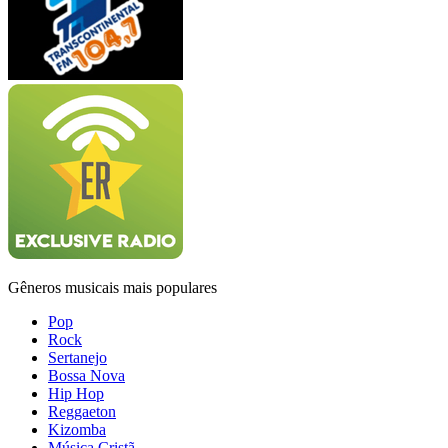
Gêneros musicais mais populares
Pop
Rock
Sertanejo
Bossa Nova
Hip Hop
Reggaeton
Kizomba
Música Cristã