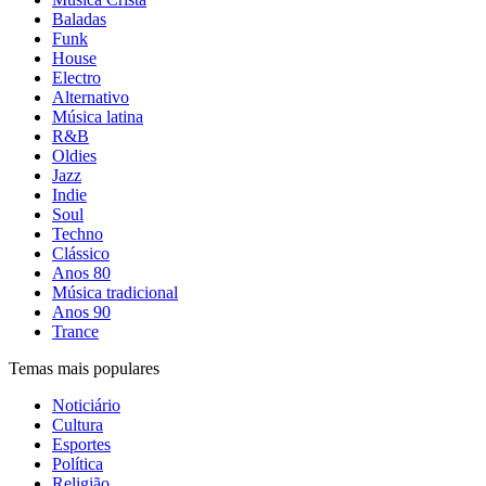
Baladas
Funk
House
Electro
Alternativo
Música latina
R&B
Oldies
Jazz
Indie
Soul
Techno
Clássico
Anos 80
Música tradicional
Anos 90
Trance
Temas mais populares
Noticiário
Cultura
Esportes
Política
Religião