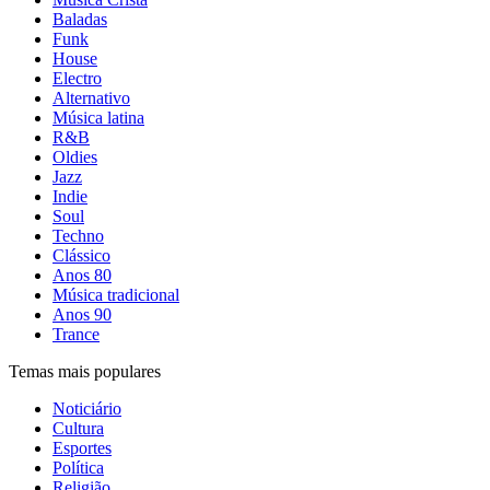
Baladas
Funk
House
Electro
Alternativo
Música latina
R&B
Oldies
Jazz
Indie
Soul
Techno
Clássico
Anos 80
Música tradicional
Anos 90
Trance
Temas mais populares
Noticiário
Cultura
Esportes
Política
Religião