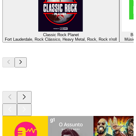
Classic Rock Planet
Be
Fort Lauderdale, Rock Clássico, Heavy Metal, Rock, Rock n'roll
Música
Podcasts de
topo
Podcasts de
topo
Podcasts de
topo