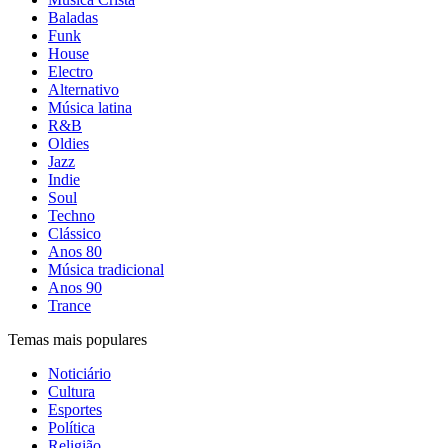
Baladas
Funk
House
Electro
Alternativo
Música latina
R&B
Oldies
Jazz
Indie
Soul
Techno
Clássico
Anos 80
Música tradicional
Anos 90
Trance
Temas mais populares
Noticiário
Cultura
Esportes
Política
Religião