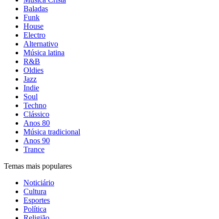
Baladas
Funk
House
Electro
Alternativo
Música latina
R&B
Oldies
Jazz
Indie
Soul
Techno
Clássico
Anos 80
Música tradicional
Anos 90
Trance
Temas mais populares
Noticiário
Cultura
Esportes
Política
Religião