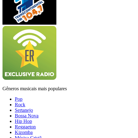
Gêneros musicais mais populares
Pop
Rock
Sertanejo
Bossa Nova
Hip Hop
Reggaeton
Kizomba
Música Cristã