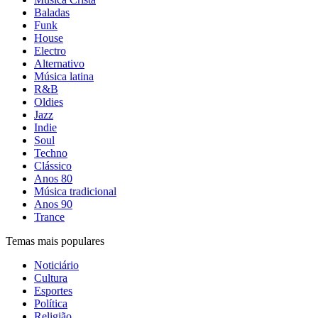
Baladas
Funk
House
Electro
Alternativo
Música latina
R&B
Oldies
Jazz
Indie
Soul
Techno
Clássico
Anos 80
Música tradicional
Anos 90
Trance
Temas mais populares
Noticiário
Cultura
Esportes
Política
Religião