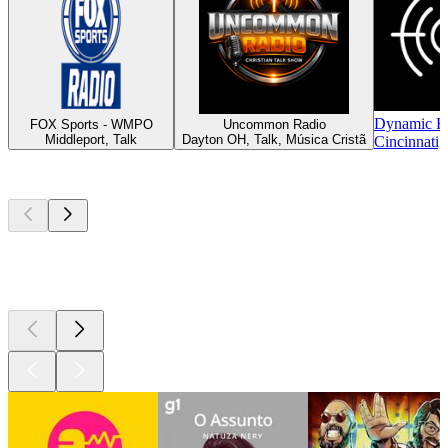
Dynamic R
FOX Sports - WMPO
Uncommon Radio
Middleport, Talk
Dayton OH, Talk, Música Cristã
Cincinnati,
Podcasts de
topo
Podcasts de
topo
Podcasts de
topo