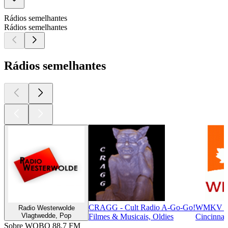
Rádios semelhantes
Rádios semelhantes
Rádios semelhantes
CRAGG - Cult Radio A-Go-Go!
WMKV 8
Radio Westerwolde
Vlagtwedde, Pop
Filmes & Musicais, Oldies
Cincinnati
Sobre WOBO 88.7 FM