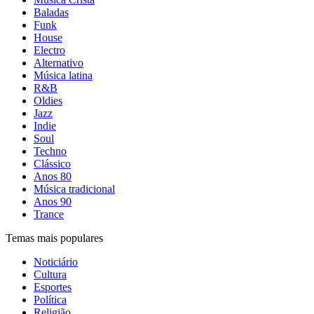
Baladas
Funk
House
Electro
Alternativo
Música latina
R&B
Oldies
Jazz
Indie
Soul
Techno
Clássico
Anos 80
Música tradicional
Anos 90
Trance
Temas mais populares
Noticiário
Cultura
Esportes
Política
Religião