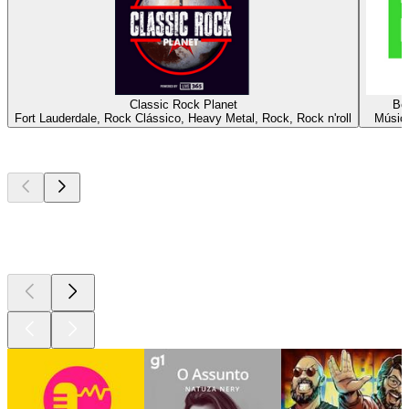
Classic Rock Planet
Be
Fort Lauderdale, Rock Clássico, Heavy Metal, Rock, Rock n'roll
Música
Podcasts de
topo
Podcasts de
topo
Podcasts de
topo