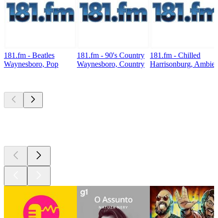
181.fm - Beatles
181.fm - 90's Country
181.fm - Chilled
Waynesboro, Pop
Waynesboro, Country
Harrisonburg, Ambient
Podcasts de
topo
Podcasts de
topo
Podcasts de
topo