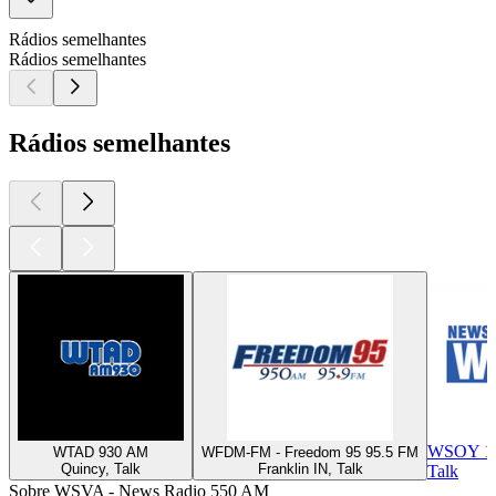
Rádios semelhantes
Rádios semelhantes
Rádios semelhantes
WSOY 1
WTAD 930 AM
WFDM-FM - Freedom 95 95.5 FM
Quincy, Talk
Franklin IN, Talk
Talk
Sobre WSVA - News Radio 550 AM