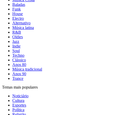
Baladas
Funk
House
Electro
Alternativo
Música latina
R&B
Oldies
Jazz
Indie
Soul
Techno
Clássico
Anos 80
Música tradicional
Anos 90
Trance
Temas mais populares
Noticiário
Cultura
Esportes
Política
Religião