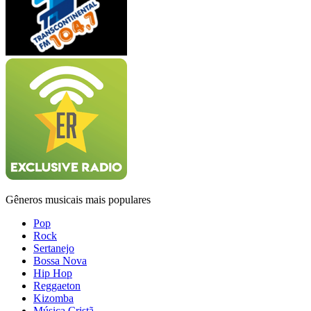
Gêneros musicais mais populares
Pop
Rock
Sertanejo
Bossa Nova
Hip Hop
Reggaeton
Kizomba
Música Cristã