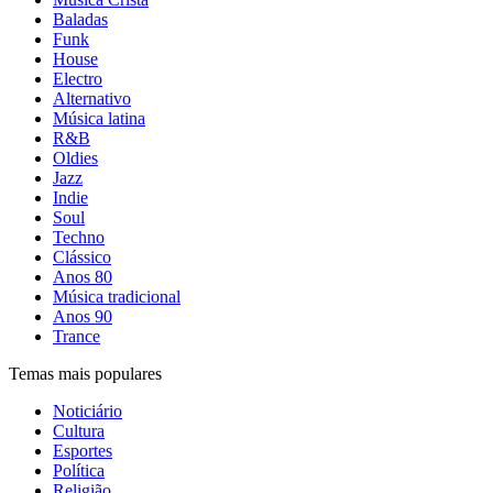
Baladas
Funk
House
Electro
Alternativo
Música latina
R&B
Oldies
Jazz
Indie
Soul
Techno
Clássico
Anos 80
Música tradicional
Anos 90
Trance
Temas mais populares
Noticiário
Cultura
Esportes
Política
Religião