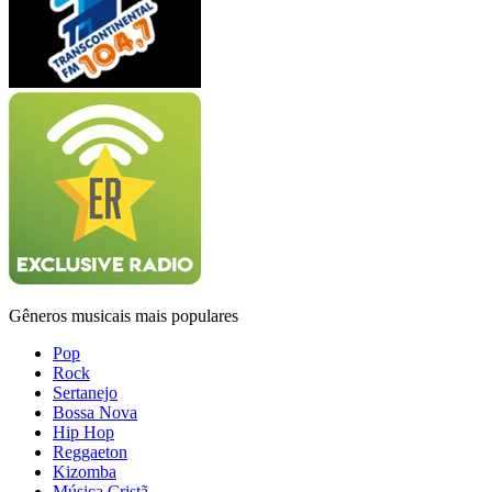
Gêneros musicais mais populares
Pop
Rock
Sertanejo
Bossa Nova
Hip Hop
Reggaeton
Kizomba
Música Cristã