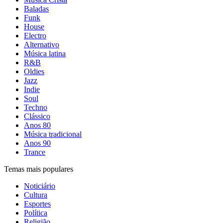
Baladas
Funk
House
Electro
Alternativo
Música latina
R&B
Oldies
Jazz
Indie
Soul
Techno
Clássico
Anos 80
Música tradicional
Anos 90
Trance
Temas mais populares
Noticiário
Cultura
Esportes
Política
Religião