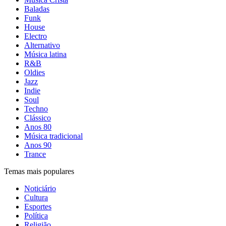
Baladas
Funk
House
Electro
Alternativo
Música latina
R&B
Oldies
Jazz
Indie
Soul
Techno
Clássico
Anos 80
Música tradicional
Anos 90
Trance
Temas mais populares
Noticiário
Cultura
Esportes
Política
Religião