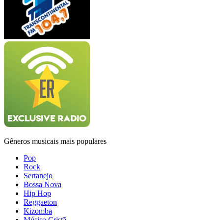
Gêneros musicais mais populares
Pop
Rock
Sertanejo
Bossa Nova
Hip Hop
Reggaeton
Kizomba
Música Cristã