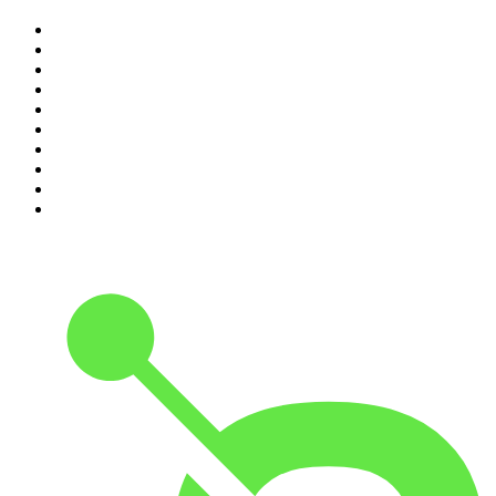
1
.
Não Inviabilize
2
.
O Assunto
3
.
NerdCast
4
.
Inteligência Ltda.
5
.
Café Com Deus Pai | Podcast oficial
6
.
Noites Gregas
7
.
Jota Jota Podcast
8
.
Petit Journal
9
.
Foro de Teresina
10
.
Modus Operandi