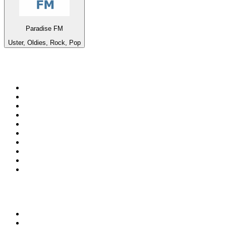
Paradise FM
Uster, Oldies, Rock, Pop
Top 100 em
radio.net
1
.
RMC Info Talk Sport
2
.
Clubmix
3
.
NRJ DAVID GUETTA
4
.
Hot 108 Jamz
5
.
Radio Studio Souto - Sertanejo Universitário
6
.
LOVE CLASSICS / 1.fm
7
.
France Info
8
.
Tomorrowland - One World Radio
9
.
Radio Transcontinental 104.7 FM
10
.
Exclusively Taylor Swift
Top 100 podcasts do
Brasil
1
.
Não Inviabilize
2
.
O Assunto