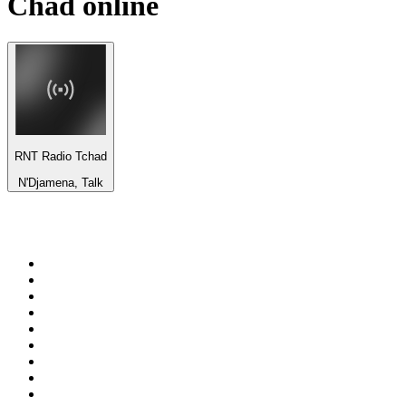
Chad
online
RNT Radio Tchad
N'Djamena, Talk
Top 100 em
radio.net
1
.
RMC Info Talk Sport
2
.
Clubmix
3
.
NRJ DAVID GUETTA
4
.
Hot 108 Jamz
5
.
Radio Studio Souto - Sertanejo Universitário
6
.
LOVE CLASSICS / 1.fm
7
.
Tomorrowland - One World Radio
8
.
France Info
9
.
Radio Transcontinental 104.7 FM