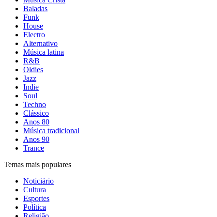
Baladas
Funk
House
Electro
Alternativo
Música latina
R&B
Oldies
Jazz
Indie
Soul
Techno
Clássico
Anos 80
Música tradicional
Anos 90
Trance
Temas mais populares
Noticiário
Cultura
Esportes
Política
Religião