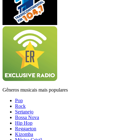
Gêneros musicais mais populares
Pop
Rock
Sertanejo
Bossa Nova
Hip Hop
Reggaeton
Kizomba
Música Cristã