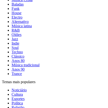
Baladas
Funk
House
Electro
Alternativo
Música latina
R&B
Oldies
Jazz
Indie
Soul
Techno
Clássico
Anos 80
Música tradicional
Anos 90
Trance
Temas mais populares
Noticiário
Cultura
Esportes
Política
Religião