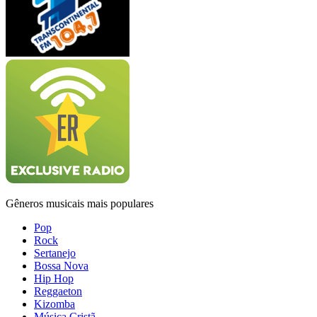
Gêneros musicais mais populares
Pop
Rock
Sertanejo
Bossa Nova
Hip Hop
Reggaeton
Kizomba
Música Cristã