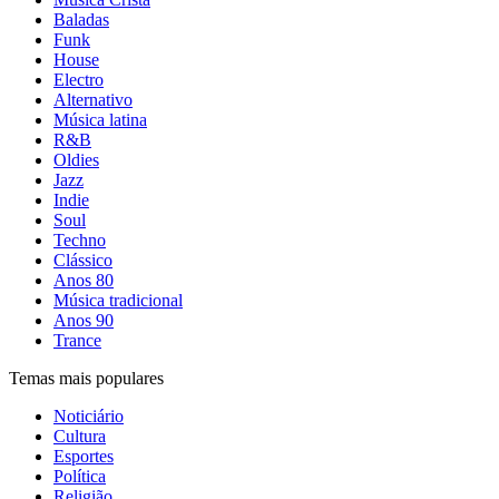
Baladas
Funk
House
Electro
Alternativo
Música latina
R&B
Oldies
Jazz
Indie
Soul
Techno
Clássico
Anos 80
Música tradicional
Anos 90
Trance
Temas mais populares
Noticiário
Cultura
Esportes
Política
Religião