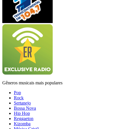
Gêneros musicais mais populares
Pop
Rock
Sertanejo
Bossa Nova
Hip Hop
Reggaeton
Kizomba
Música Cristã