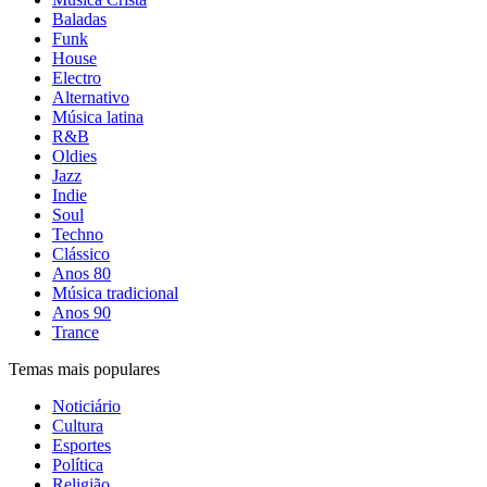
Baladas
Funk
House
Electro
Alternativo
Música latina
R&B
Oldies
Jazz
Indie
Soul
Techno
Clássico
Anos 80
Música tradicional
Anos 90
Trance
Temas mais populares
Noticiário
Cultura
Esportes
Política
Religião