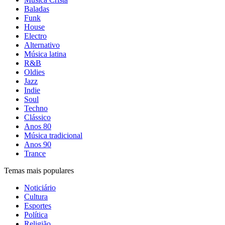
Baladas
Funk
House
Electro
Alternativo
Música latina
R&B
Oldies
Jazz
Indie
Soul
Techno
Clássico
Anos 80
Música tradicional
Anos 90
Trance
Temas mais populares
Noticiário
Cultura
Esportes
Política
Religião