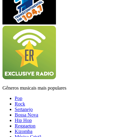
Gêneros musicais mais populares
Pop
Rock
Sertanejo
Bossa Nova
Hip Hop
Reggaeton
Kizomba
Música Cristã