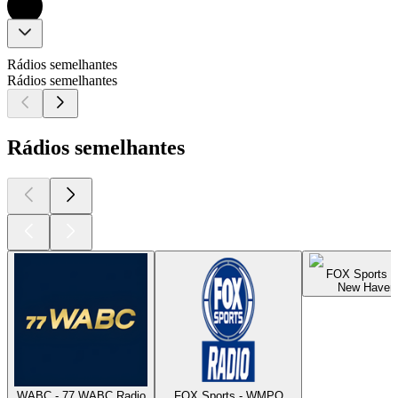
Rádios semelhantes
Rádios semelhantes
Rádios semelhantes
FOX Sports 
New Haven,
WABC - 77 WABC Radio
FOX Sports - WMPO