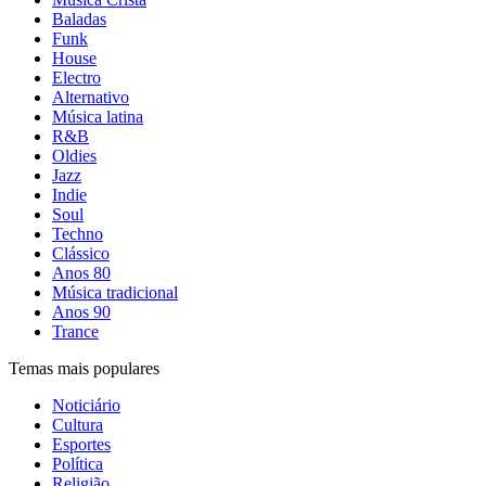
Baladas
Funk
House
Electro
Alternativo
Música latina
R&B
Oldies
Jazz
Indie
Soul
Techno
Clássico
Anos 80
Música tradicional
Anos 90
Trance
Temas mais populares
Noticiário
Cultura
Esportes
Política
Religião